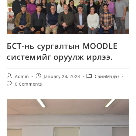
БСТ-нь сургалтын MOODLE
системийг оруулж ирлээ.
Post
Post
Post
Admin
January 24, 2023
СайнМэдээ
author:
published:
category:
Post
0 Comments
comments: