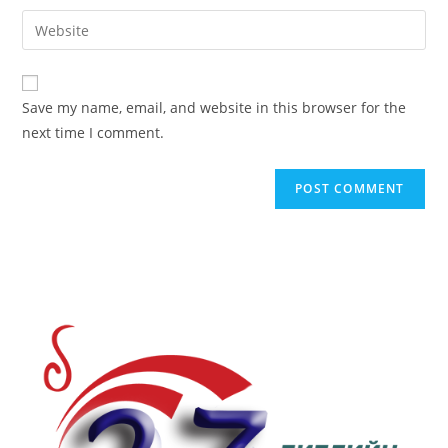
username
email
Enter
to
address
your
comment
to
website
comment
URL
Save my name, email, and website in this browser for the
(optional)
next time I comment.