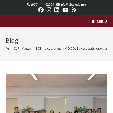
Skip
(976) 11-462909
info@ubtc.edu.mn
to
content
MENU
Blog
>
СайнМэдээ
>
БСТ-нь сургалтын MOODLE системийг оруулж ир