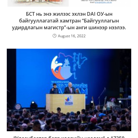
БСТ нь энэ жилээс эхлэн DAI ОУ-ын
байгууллагатай хамтран “Байгууллагын
удирдлагын магистр”-ын анги шинээр нээлээ.
August 16, 2022