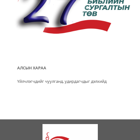
АЛСЫН ХАРАА
Үйлчлэгчдийг чуулганд, удирдагчдыг дэлхийд