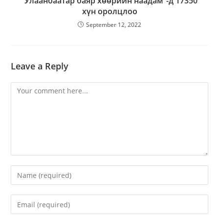
“Улаанбаатар баяр хөөрийн наадам“-д 17350
хүн оролцлоо
September 12, 2022
Leave a Reply
Comment
Enter
your
name
Enter
or
your