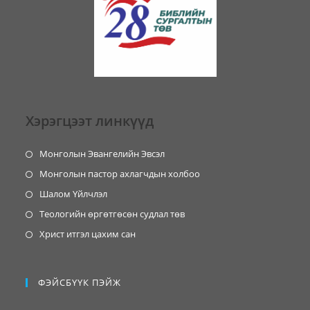
Хэрэгцээт линкүүд
Монголын Эвангелийн Эвсэл
Монголын пастор ахлагчдын холбоо
Шалом Үйлчлэл
Теологийн өргөтгөсөн судлал төв
Христ итгэл цахим сан
ФЭЙСБҮҮК ПЭЙЖ