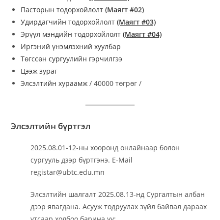
Пасторын тодорхойлолт
(Маягт #02)
Удирдагчийн тодорхойлолт
(Маягт #03)
Эрүүл мэндийн тодорхойлолт
(Маягт #04)
Иргэний үнэмлэхний хуулбар
Төгссөн сургуулийн гэрчилгээ
Цээж зураг
Элсэлтийн хураамж
/ 40000 төгрөг /
Элсэлтийн бүртгэл
2025.08.01-12-ны хооронд онлайнаар болон
сургууль дээр бүртгэнэ. E-Mail
registar@ubtc.edu.mn
Элсэлтийн шалгалт 2025.08.13-нд Сургалтын албан
дээр явагдана. Асууж тодруулах зүйл байвал дараах
утсаар холбоо барина уу: