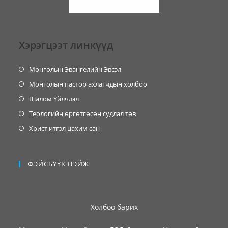
Хэрэгцээт линкүүд
Монголын Эвангелийн Эвсэл
Монголын пастор ахлагчдын холбоо
Шалом Үйлчлэл
Теологийн өргөтгөсөн судлал төв
Христ итгэл цахим сан
ФЭЙСБҮҮК ПЭЙЖ
Холбоо барих