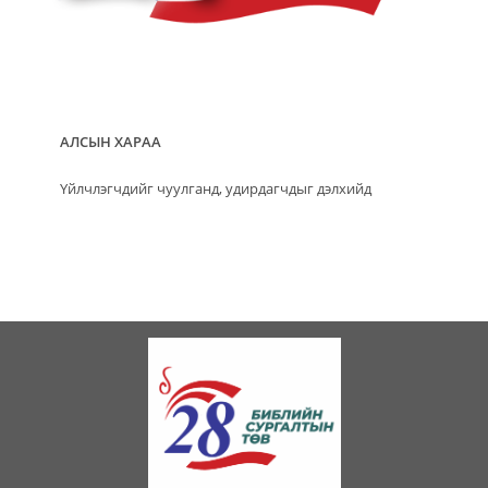
АЛСЫН ХАРАА
Үйлчлэгчдийг чуулганд, удирдагчдыг дэлхийд