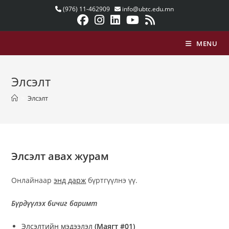
Skip
(976) 11-462909
info@ubtc.edu.mn
to
content
MENU
Элсэлт
>
Элсэлт
Элсэлт авах журам
Онлайнаар
энд дарж
бүртгүүлнэ үү.
Бүрдүүлэх бичиг баримт
Элсэлтийн мэдээлэл
(Маягт #01)