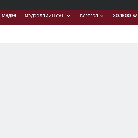
МЭДЭЭ
ХОЛБОО Б
МЭДЭЭЛЛИЙН САН
БҮРТГЭЛ