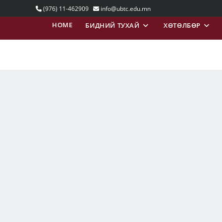
(976) 11-462909
info@ubtc.edu.mn
HOME
БИДНИЙ ТУХАЙ
ХӨТӨЛБӨР