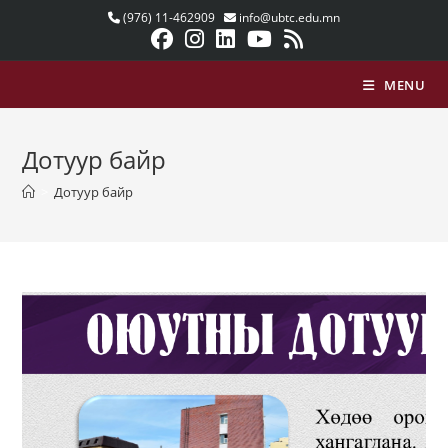
(976) 11-462909
info@ubtc.edu.mn
MENU
Дотуур байр
>
Дотуур байр