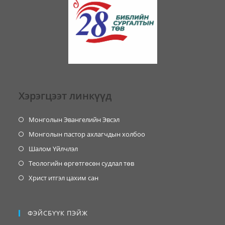
Хэрэгцээт линкүүд
Монголын Эвангелийн Эвсэл
Монголын пастор ахлагчдын холбоо
Шалом Үйлчлэл
Теологийн өргөтгөсөн судлал төв
Христ итгэл цахим сан
ФЭЙСБҮҮК ПЭЙЖ