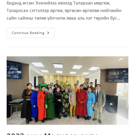
бидэнд өгсөн Эзэнийхээ ивээлд Талархан мөргөж,
Талархсан сэтгэлээр өргөж, өргөсөн өргөлөө нийгмийн
сайн сайхны төлөө үйлчилж яваа аль нэг төрийн бус…
Талархлын
Continue Reading
Баярын
Өргөлөө
“Найдварын
Өргөө”
ТББ-
Ын
Захирал
Г.Даваад
Гардуулан
Өглөө