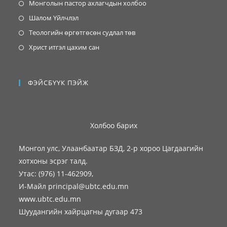
Монголын пастор ахлагчдын холбоо
Шалом Үйлчлэл
Теологийн өргөтгөсөн судлал төв
Христ итгэл цахим сан
ФЭЙСБҮҮК ПЭЙЖ
Холбоо барих
Монгол улс, Улаанбаатар БЗД, 2-р хороо Цагдаагийн
хотхоны эсрэг талд.
Утас: (976) 11-462909,
И-Майл principal@ubtc.edu.mn
www.ubtc.edu.mn
Шуудангийн хайрцагны дугаар 473