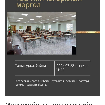
Мөргөлийн заалны нээлтийн