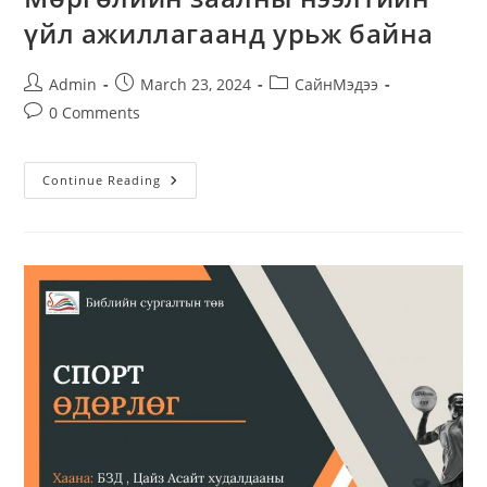
үйл ажиллагаанд урьж байна
Post
Post
Post
Admin
March 23, 2024
СайнМэдээ
author:
published:
category:
Post
0 Comments
comments:
Мөргөлийн
Continue Reading
Заалны
Нээлтийн
Үйл
Ажиллагаанд
Урьж
Байна