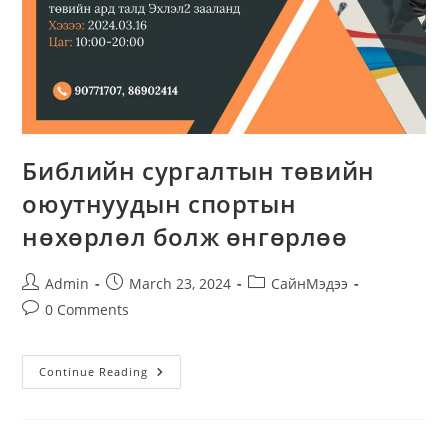
Библийн сургалтын төвийн
оюутнуудын спортын
нөхөрлөл болж өнгөрлөө
Post
Post
Post
Admin
March 23, 2024
СайнМэдээ
author:
published:
category:
Post
0 Comments
comments:
Библийн
Continue Reading
Сургалтын
Төвийн
Оюутнуудын
Спортын
Нөхөрлөл