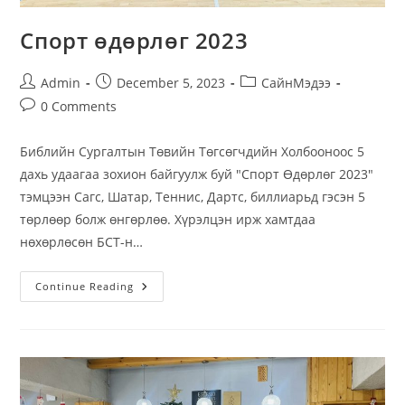
Спорт өдөрлөг 2023
Post
Post
Post
Admin
December 5, 2023
СайнМэдээ
author:
published:
category:
Post
0 Comments
comments:
Библийн Сургалтын Төвийн Төгсөгчдийн Холбооноос 5
дахь удаагаа зохион байгуулж буй "Спорт Өдөрлөг 2023"
тэмцээн Сагс, Шатар, Теннис, Дартс, биллиарьд гэсэн 5
төрлөөр болж өнгөрлөө. Хүрэлцэн ирж хамтдаа
нөхөрлөсөн БСТ-н…
Спорт
Continue Reading
Өдөрлөг
2023