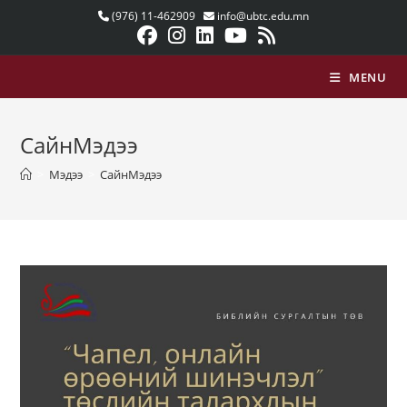
Skip
(976) 11-462909
info@ubtc.edu.mn
to
content
MENU
СайнМэдээ
>
Мэдээ
>
СайнМэдээ