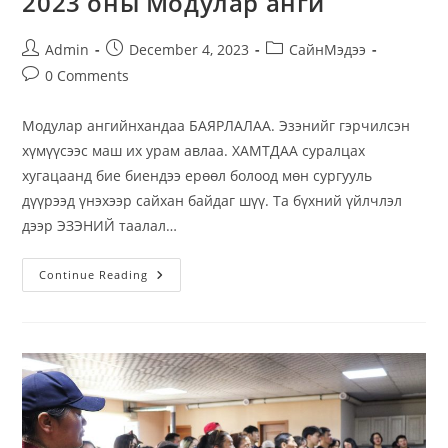
2023 оны Модулар анги
Post
Post
Post
Admin
December 4, 2023
СайнМэдээ
author:
published:
category:
Post
0 Comments
comments:
Модулар ангийнхандаа БАЯРЛАЛАА. Эзэнийг гэрчилсэн
хүмүүсээс маш их урам авлаа. ХАМТДАА суралцах
хугацаанд бие биендээ ерөөл болоод мөн сургууль
дүүрээд үнэхээр сайхан байдаг шүү. Та бүхний үйлчлэл
дээр ЭЗЭНИЙ таалал…
2023
Continue Reading
Оны
Модулар
Анги