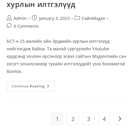
хурлын илтгэлүүд
Post
Post
Post
Admin
January 3, 2023
СайнМэдээ
author:
published:
category:
Post
0 Comments
comments:
БСТ-н 25 жилийн ойн Эрдмийн хурлын илтгэлүүд
нийтлэгдэж байна. Та манай сургуулийн Youtube
хуудсанд зочлон орсоноор эсвэл сайтын Мэдээллийн сан
хэсэгт зочилсоноор тухайн илтгэлүүдийг үзэх боломжтой
боллоо.
БСТ-
Continue Reading
Н
25
Жилийн
Ойн
Эрдмийн
Хурлын
Илтгэлүүд
1
2
3
4
Go to t