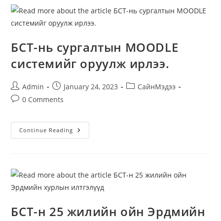
Болж
Өнгөрлөө
БСТ-нь сургалтын MOODLE
системийг оруулж ирлээ.
Post
Post
Post
Admin
January 24, 2023
СайнМэдээ
author:
published:
category:
Post
0 Comments
comments:
БСТ-
Continue Reading
Нь
Сургалтын
MOODLE
Системийг
Оруулж
Ирлээ.
БСТ-н 25 жилийн ойн Эрдмийн