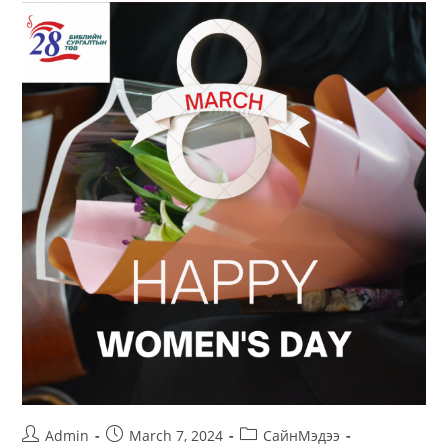
Болж
Өнгөрлөө
Post
Post
Post
Admin
March 7, 2024
СайнМэдээ