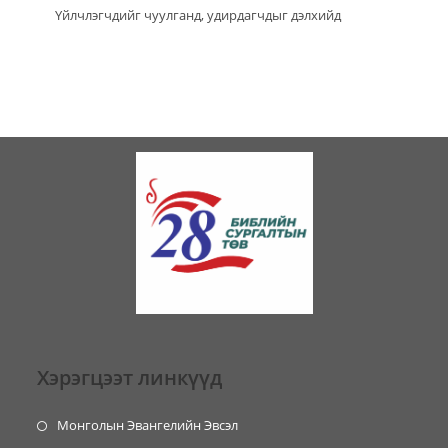
Үйлчлэгчдийг чуулганд, удирдагчдыг дэлхийд
Хэрэгцээт линкүүд
Монголын Эвангелийн Эвсэл