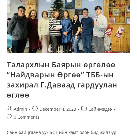
Талархлын Баярын өргөлөө
“Найдварын Өргөө” ТББ-ын
захирал Г.Даваад гардуулан
өглөө
Post
Post
Post
Admin
December 4, 2023
СайнМэдээ
author:
published:
category:
Post
0 Comments
comments:
Сайн байцгаана уу? БСТ-ийн хамт олон бид жил бүр