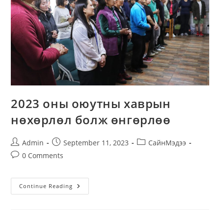
2023 оны оюутны хаврын
нөхөрлөл болж өнгөрлөө
Post
Post
Post
Admin
September 11, 2023
СайнМэдээ
author:
published:
category:
Post
0 Comments
comments:
2023
Continue Reading
Оны
Оюутны
Хаврын
Нөхөрлөл