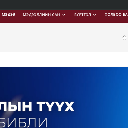
МЭДЭЭ
ХОЛБОО Б
МЭДЭЭЛЛИЙН САН
БҮРТГЭЛ