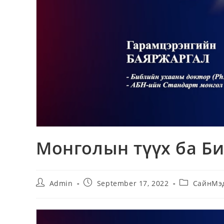
Монголын түүх ба Би
Post
Post
Post
Admin
September 17, 2022
СайнМэ
author:
published:
category: