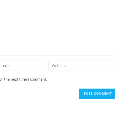
Enter
your
website
or the next time I comment.
URL
(optional)