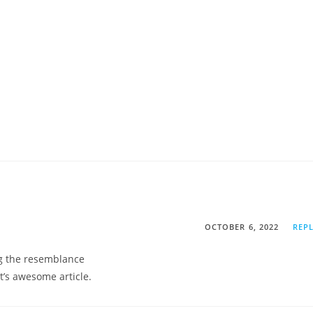
OCTOBER 6, 2022
REP
ng the resemblance
t’s awesome article.