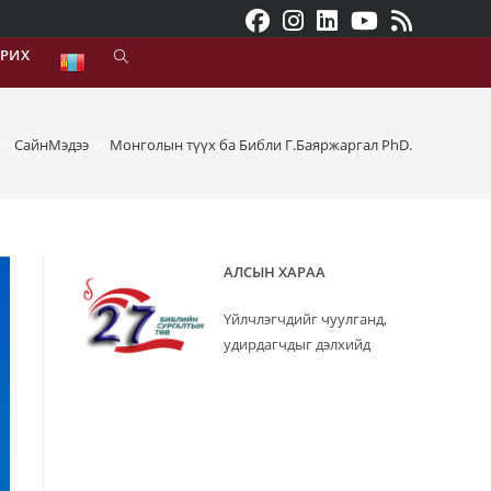
АРИХ
TOGGLE
WEBSITE
SEARCH
>
СайнМэдээ
>
Монголын түүх ба Библи Г.Баяржаргал PhD.
АЛСЫН ХАРАА
Үйлчлэгчдийг чуулганд,
удирдагчдыг дэлхийд