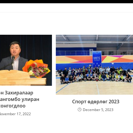
-н Захиралаар
сангомбо улиран
Спорт өдөрлөг 2023
сонгогдлоо
December 5, 2023
November 17, 2022