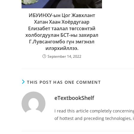
ИБУИНХУ-ын Цог Жавхлант
Хатан Хаан Хоёрдугаар
Елизабет таалал төгссөнтэй
холбогдуулан БСТ-ны захирал
Г.Лувсангомбо гүн эмгэнэл
илэрхийллээ.
September 14, 2022
THIS POST HAS ONE COMMENT
eTextbookShelf
I read this article completely concerni
of hottest and preceding technologies, i