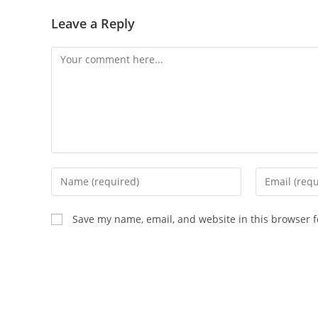
Leave a Reply
Comment
Enter
Enter
your
your
name
email
Save my name, email, and website in this browser f
or
address
username
to
to
comment
comment