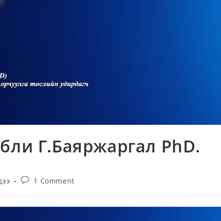
бли Г.Баяржаргал PhD.
Post
дээ
1 Comment
comments: