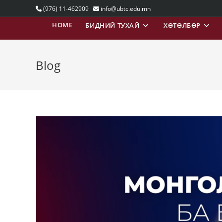
Skip
(976) 11-462909
info@ubtc.edu.mn
to
HOME
БИДНИЙ ТУХАЙ
ХӨТӨЛБӨР
content
Blog