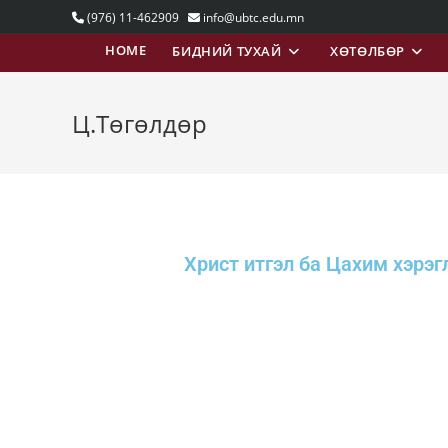
(976) 11-462909
info@ubtc.edu.mn
HOME
БИДНИЙ ТУХАЙ
ХӨТӨЛБӨР
Ц.Төгөлдөр
Христ итгэл ба Цахим хэрэг