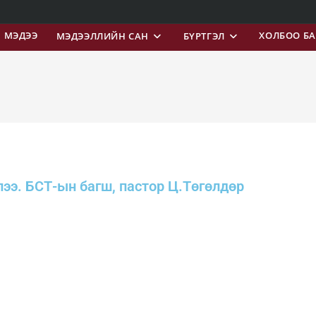
МЭДЭЭ
ХОЛБОО Б
МЭДЭЭЛЛИЙН САН
БҮРТГЭЛ
лээ. БСТ-ын багш, пастор Ц.Төгөлдөр