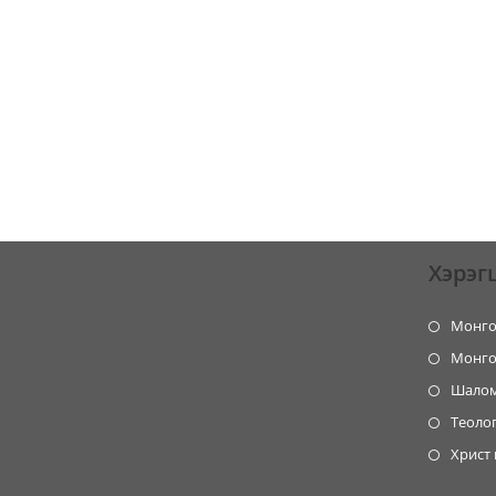
Хэрэг
Монго
Монго
Шалом
Теолог
Христ 