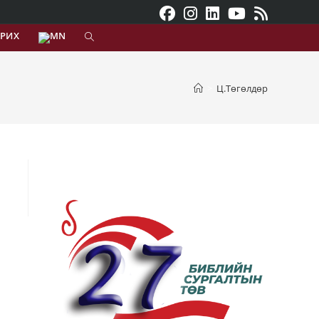
АРИХ
>
Ц.Төгөлдөр