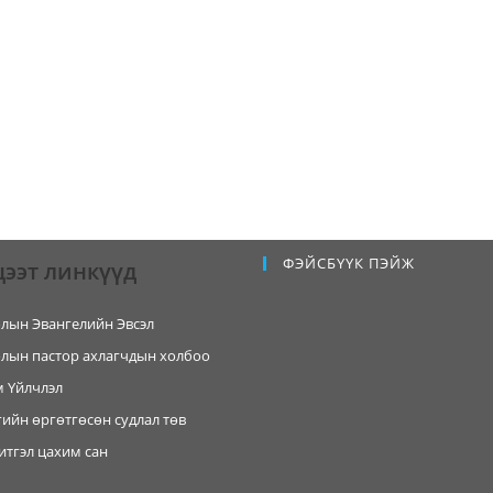
ФЭЙСБҮҮК ПЭЙЖ
цээт линкүүд
лын Эвангелийн Эвсэл
лын пастор ахлагчдын холбоо
 Үйлчлэл
ийн өргөтгөсөн судлал төв
итгэл цахим сан