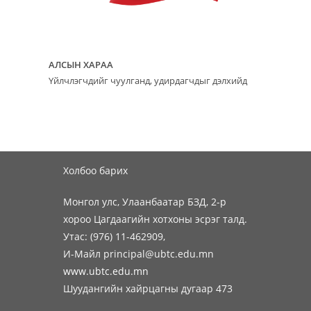
АЛСЫН ХАРАА
Үйлчлэгчдийг чуулганд, удирдагчдыг дэлхийд
Холбоо барих
Монгол улс, Улаанбаатар БЗД, 2-р
хороо Цагдаагийн хотхоны эсрэг талд.
Утас: (976) 11-462909,
И-Майл principal@ubtc.edu.mn
www.ubtc.edu.mn
Шуудангийн хайрцагны дугаар 473