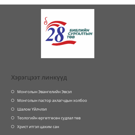
Хэрэгцээт линкүүд
Монголын Эвангелийн Эвсэл
Монголын пастор ахлагчдын холбоо
Шалом Үйлчлэл
Теологийн өргөтгөсөн судлал төв
Христ итгэл цахим сан