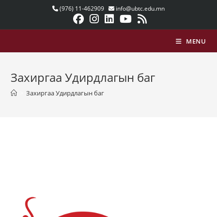
Skip
(976) 11-462909
info@ubtc.edu.mn
to
content
MENU
Захиргаа Удирдлагын баг
>
Захиргаа Удирдлагын баг