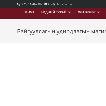
(976) 11-462909
info@ubtc.edu.mn
HOME
БИДНИЙ ТУХАЙ
ХӨТӨЛБӨР
Байгууллагын удирдлагын маги