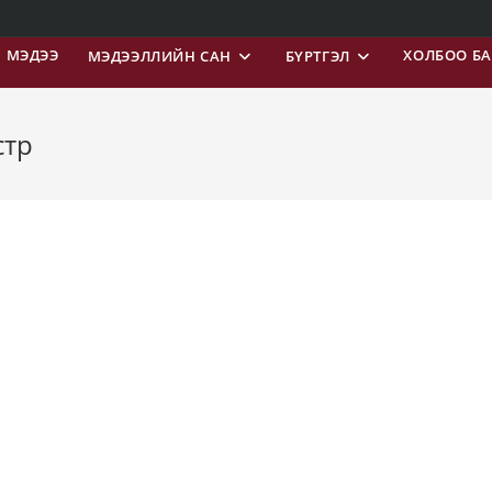
МЭДЭЭ
ХОЛБОО Б
МЭДЭЭЛЛИЙН САН
БҮРТГЭЛ
стр