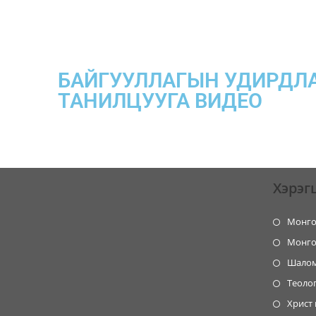
БАЙГУУЛЛАГЫН УДИРДЛ
ТАНИЛЦУУГА ВИДЕО
Хэрэг
Монго
Монго
Шалом
Теолог
Христ 