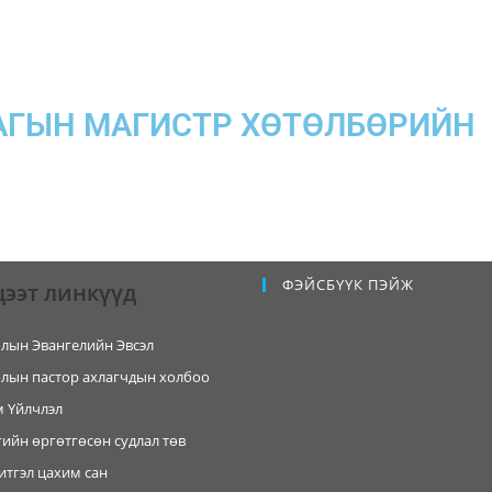
АГЫН МАГИСТР ХӨТӨЛБӨРИЙН
ФЭЙСБҮҮК ПЭЙЖ
цээт линкүүд
лын Эвангелийн Эвсэл
лын пастор ахлагчдын холбоо
 Үйлчлэл
ийн өргөтгөсөн судлал төв
итгэл цахим сан