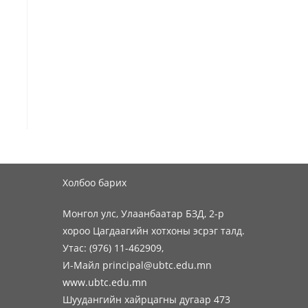
Холбоо барих
Монгол улс, Улаанбаатар БЗД, 2-р
хороо Цагдаагийн хотхоны эсрэг талд.
Утас: (976) 11-462909,
И-Майл principal@ubtc.edu.mn
www.ubtc.edu.mn
Шуудангийн хайрцагны дугаар 473