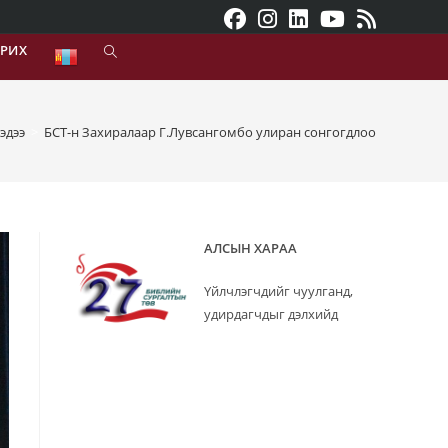
АРИХ
TOGGLE
WEBSITE
SEARCH
эдээ
>
БСТ-н Захиралаар Г.Лувсангомбо улиран сонгогдлоо
АЛСЫН ХАРАА
Үйлчлэгчдийг чуулганд,
удирдагчдыг дэлхийд