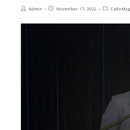
Post
Post
Post
Admin
November 17, 2022
СайнМэд
author:
published:
category: