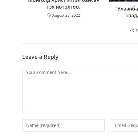
Монголд Христ итгэл байсан
гэх нотолгоо.
“Улаанба
наад
August 23, 2022
S
Leave a Reply
Comment
Enter
Enter
your
your