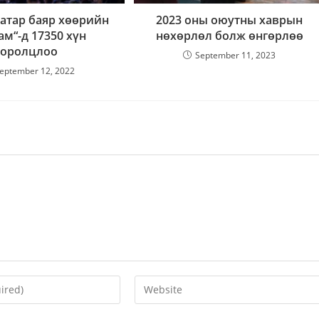
атар баяр хөөрийн
2023 оны оюутны хаврын
ам“-д 17350 хүн
нөхөрлөл болж өнгөрлөө
оролцлоо
September 11, 2023
eptember 12, 2022
Enter
your