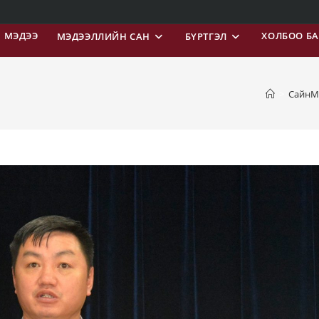
МЭДЭЭ
ХОЛБОО Б
МЭДЭЭЛЛИЙН САН
БҮРТГЭЛ
>
СайнМ