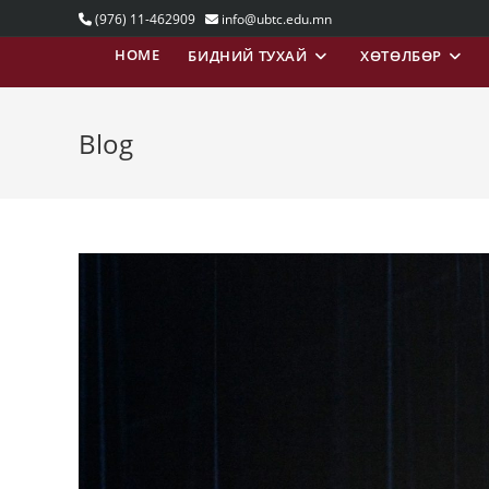
Skip
(976) 11-462909
info@ubtc.edu.mn
to
HOME
БИДНИЙ ТУХАЙ
ХӨТӨЛБӨР
content
Blog