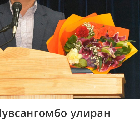
Лувсангомбо улиран